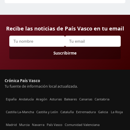
Recibe las noticias de País Vasco en tu email
Suscribirme
Crónica País Vasco
Tu fuente de información local actualizada.
España
Andalucía
Aragón
Asturias
Baleares
Canarias
Cantabria
Castilla La-Mancha
Castilla y León
Cataluña
Extremadura
Galicia
La Rioja
Madrid
Murcia
Navarra
País Vasco
Comunidad Valenciana