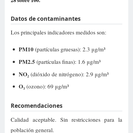
28
sobre 100.
Datos de contaminantes
Los principales indicadores medidos son:
PM10
(partículas gruesas): 2.3 μg/m³
PM2.5
(partículas finas): 1.6 μg/m³
NO₂
(dióxido de nitrógeno): 2.9 μg/m³
O₃
(ozono): 69 μg/m³
Recomendaciones
Calidad aceptable. Sin restricciones para la
población general.