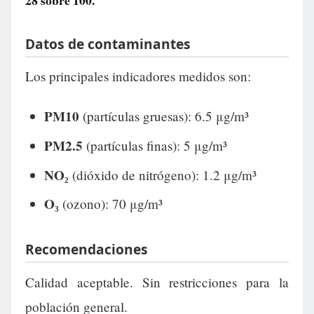
28
sobre 100.
Datos de contaminantes
Los principales indicadores medidos son:
PM10
(partículas gruesas): 6.5 μg/m³
PM2.5
(partículas finas): 5 μg/m³
NO₂
(dióxido de nitrógeno): 1.2 μg/m³
O₃
(ozono): 70 μg/m³
Recomendaciones
Calidad aceptable. Sin restricciones para la
población general.