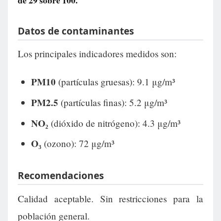
de
29
sobre 100.
Datos de contaminantes
Los principales indicadores medidos son:
PM10
(partículas gruesas): 9.1 μg/m³
PM2.5
(partículas finas): 5.2 μg/m³
NO₂
(dióxido de nitrógeno): 4.3 μg/m³
O₃
(ozono): 72 μg/m³
Recomendaciones
Calidad aceptable. Sin restricciones para la
población general.