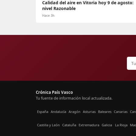
Calidad del aire en Vitoria hoy 9 de agosto:
nivel Razonable
Hace 3h
Crónica País Vasco
Tu fuente de información local actualizada.
España
Andalucía
Aragón
Asturias
Baleares
Canarias
Can
Castilla y León
Cataluña
Extremadura
Galicia
La Rioja
Mad