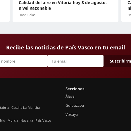
Calidad del aire en Vitoria hoy 8 de agosto:
C
nivel Razonable
n
Hace 1 días
Ha
Recibe las noticias de País Vasco en tu email
Suscribir
Secciones
Álava
Guipúzcoa
tabria
Castilla La-Mancha
Vizcaya
rid
Murcia
Navarra
País Vasco