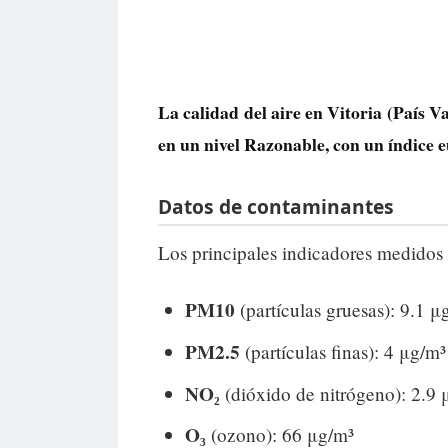
La calidad del aire en
Vitoria
(País Va
en un nivel
Razonable
, con un índice
Datos de contaminantes
Los principales indicadores medidos 
PM10
(partículas gruesas): 9.1 μ
PM2.5
(partículas finas): 4 μg/m³
NO₂
(dióxido de nitrógeno): 2.9 
O₃
(ozono): 66 μg/m³