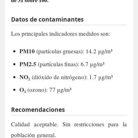
de
31
sobre 100.
Datos de contaminantes
Los principales indicadores medidos son:
PM10
(partículas gruesas): 14.2 μg/m³
PM2.5
(partículas finas): 6.7 μg/m³
NO₂
(dióxido de nitrógeno): 1.7 μg/m³
O₃
(ozono): 77 μg/m³
Recomendaciones
Calidad aceptable. Sin restricciones para la
población general.