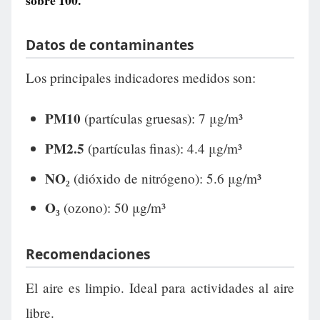
sobre 100.
Datos de contaminantes
Los principales indicadores medidos son:
PM10
(partículas gruesas): 7 μg/m³
PM2.5
(partículas finas): 4.4 μg/m³
NO₂
(dióxido de nitrógeno): 5.6 μg/m³
O₃
(ozono): 50 μg/m³
Recomendaciones
El aire es limpio. Ideal para actividades al aire
libre.