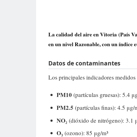
La calidad del aire en
Vitoria
(País Va
en un nivel
Razonable
, con un índice
Datos de contaminantes
Los principales indicadores medidos 
PM10
(partículas gruesas): 5.4 μ
PM2.5
(partículas finas): 4.5 μg/
NO₂
(dióxido de nitrógeno): 3.1 
O₃
(ozono): 85 μg/m³