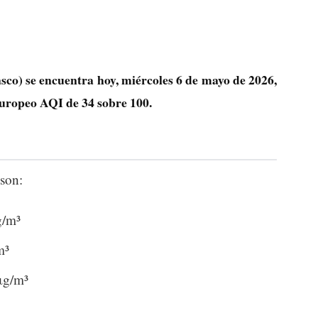
sco) se encuentra hoy, miércoles 6 de mayo de 2026,
 europeo AQI de
34
sobre 100.
son:
g/m³
m³
μg/m³