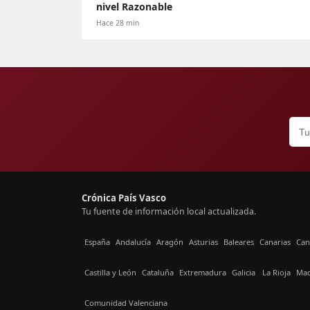
nivel Razonable
Hace 28 min
Crónica País Vasco
Tu fuente de información local actualizada.
España
Andalucía
Aragón
Asturias
Baleares
Canarias
Can
Castilla y León
Cataluña
Extremadura
Galicia
La Rioja
Mad
Comunidad Valenciana