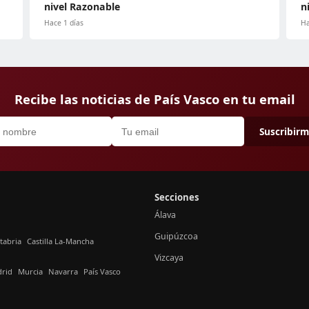
nivel Razonable
n
Hace 1 días
Ha
Recibe las noticias de País Vasco en tu email
Suscribir
Secciones
Álava
Guipúzcoa
tabria
Castilla La-Mancha
Vizcaya
rid
Murcia
Navarra
País Vasco