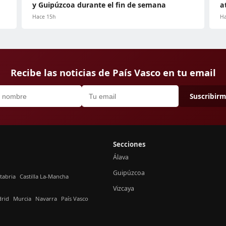
y Guipúzcoa durante el fin de semana
a
Hace 15h
Ha
Recibe las noticias de País Vasco en tu email
Suscribir
Secciones
Álava
Guipúzcoa
tabria
Castilla La-Mancha
Vizcaya
rid
Murcia
Navarra
País Vasco