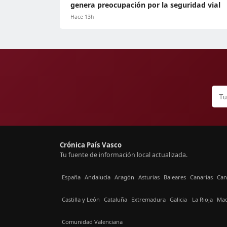
genera preocupación por la seguridad vial
Hace 13h
Crónica País Vasco
Tu fuente de información local actualizada.
España
Andalucía
Aragón
Asturias
Baleares
Canarias
Can
Castilla y León
Cataluña
Extremadura
Galicia
La Rioja
Mad
Comunidad Valenciana