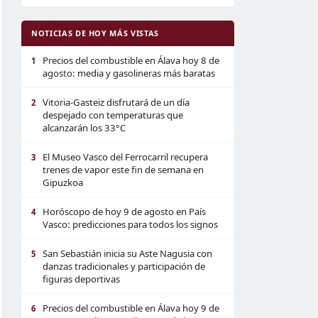
NOTICIAS DE HOY MÁS VISTAS
Precios del combustible en Álava hoy 8 de
1
agosto: media y gasolineras más baratas
Vitoria-Gasteiz disfrutará de un día
2
despejado con temperaturas que
alcanzarán los 33°C
El Museo Vasco del Ferrocarril recupera
3
trenes de vapor este fin de semana en
Gipuzkoa
Horóscopo de hoy 9 de agosto en País
4
Vasco: predicciones para todos los signos
San Sebastián inicia su Aste Nagusia con
5
danzas tradicionales y participación de
figuras deportivas
Precios del combustible en Álava hoy 9 de
6