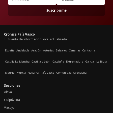
Suscribirme
Crónica País Vasco
Tu fuente de información local actualizada.
España
Andalucía
Aragón
Asturias
Baleares
Canarias
Cantabria
Castilla La-Mancha
Castilla y León
Cataluña
Extremadura
Galicia
La Rioja
Madrid
Murcia
Navarra
País Vasco
Comunidad Valenciana
Secciones
Álava
Guipúzcoa
Vizcaya