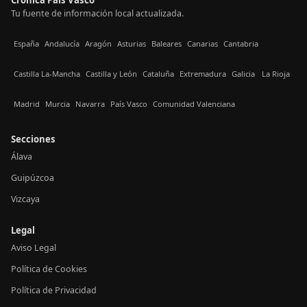
Crónica País Vasco
Tu fuente de información local actualizada.
España
Andalucía
Aragón
Asturias
Baleares
Canarias
Cantabria
Castilla La-Mancha
Castilla y León
Cataluña
Extremadura
Galicia
La Rioja
Madrid
Murcia
Navarra
País Vasco
Comunidad Valenciana
Secciones
Álava
Guipúzcoa
Vizcaya
Legal
Aviso Legal
Política de Cookies
Política de Privacidad