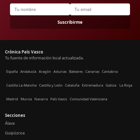
Suscribirme
Crónica País Vasco
Tu fuente de información local actualizada.
España
Andalucía
Aragón
Asturias
Baleares
Canarias
Cantabria
Castilla La-Mancha
Castilla y León
Cataluña
Extremadura
Galicia
La Rioja
Madrid
Murcia
Navarra
País Vasco
Comunidad Valenciana
Secciones
Álava
Guipúzcoa