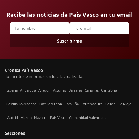
Recibe las noticias de País Vasco en tu email
Suscribirme
Crónica País Vasco
Tu fuente de información local actualizada.
España
Andalucía
Aragón
Asturias
Baleares
Canarias
Cantabria
Castilla La-Mancha
Castilla y León
Cataluña
Extremadura
Galicia
La Rioja
Madrid
Murcia
Navarra
País Vasco
Comunidad Valenciana
Secciones