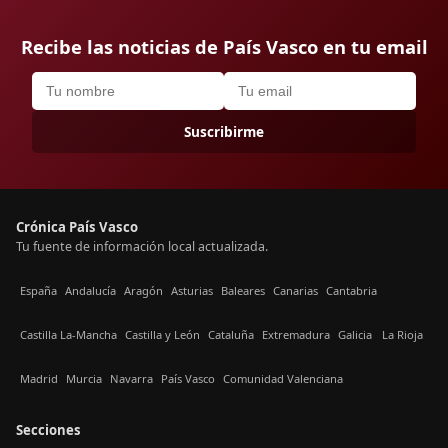
Recibe las noticias de País Vasco en tu email
Suscribirme
Crónica País Vasco
Tu fuente de información local actualizada.
España
Andalucía
Aragón
Asturias
Baleares
Canarias
Cantabria
Castilla La-Mancha
Castilla y León
Cataluña
Extremadura
Galicia
La Rioja
Madrid
Murcia
Navarra
País Vasco
Comunidad Valenciana
Secciones