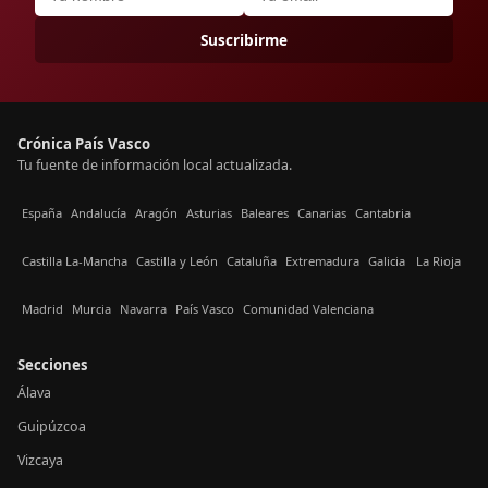
Suscribirme
Crónica País Vasco
Tu fuente de información local actualizada.
España
Andalucía
Aragón
Asturias
Baleares
Canarias
Cantabria
Castilla La-Mancha
Castilla y León
Cataluña
Extremadura
Galicia
La Rioja
Madrid
Murcia
Navarra
País Vasco
Comunidad Valenciana
Secciones
Álava
Guipúzcoa
Vizcaya