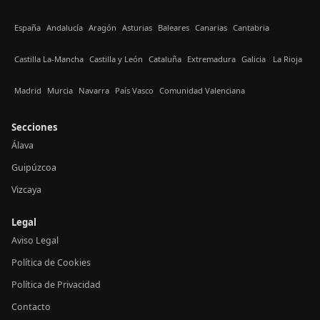
España
Andalucía
Aragón
Asturias
Baleares
Canarias
Cantabria
Castilla La-Mancha
Castilla y León
Cataluña
Extremadura
Galicia
La Rioja
Madrid
Murcia
Navarra
País Vasco
Comunidad Valenciana
Secciones
Álava
Guipúzcoa
Vizcaya
Legal
Aviso Legal
Política de Cookies
Política de Privacidad
Contacto