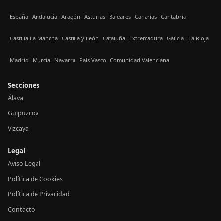
España
Andalucía
Aragón
Asturias
Baleares
Canarias
Cantabria
Castilla La-Mancha
Castilla y León
Cataluña
Extremadura
Galicia
La Rioja
Madrid
Murcia
Navarra
País Vasco
Comunidad Valenciana
Secciones
Álava
Guipúzcoa
Vizcaya
Legal
Aviso Legal
Política de Cookies
Política de Privacidad
Contacto