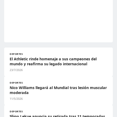
DEPORTES
El Athletic rinde homenaje a sus campeones del
mundo y reafirma su legado internacional
23/7/2026
DEPORTES
Nico Williams llegará al Mundial tras lesión muscular
moderada
11/5/2026
DEPORTES
Iñigo Lekue anuncia su retirada tras 11 temporadas