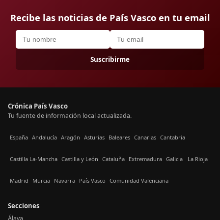
Recibe las noticias de País Vasco en tu email
Suscribirme
Crónica País Vasco
Tu fuente de información local actualizada.
España
Andalucía
Aragón
Asturias
Baleares
Canarias
Cantabria
Castilla La-Mancha
Castilla y León
Cataluña
Extremadura
Galicia
La Rioja
Madrid
Murcia
Navarra
País Vasco
Comunidad Valenciana
Secciones
Álava