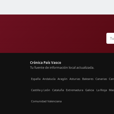
Crónica País Vasco
Tu fuente de información local actualizada.
España
Andalucía
Aragón
Asturias
Baleares
Canarias
Can
Castilla y León
Cataluña
Extremadura
Galicia
La Rioja
Mad
Comunidad Valenciana