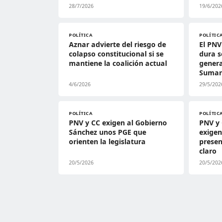
28/7/2026
19/6/202
POLÍTICA
POLÍTIC
Aznar advierte del riesgo de
El PN
colapso constitucional si se
dura s
mantiene la coalición actual
genera
Suma
4/6/2026
29/5/202
POLÍTICA
POLÍTIC
PNV y CC exigen al Gobierno
PNV y 
Sánchez unos PGE que
exigen
orienten la legislatura
prese
claro
20/5/2026
20/5/202