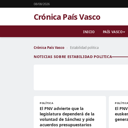
08/08/2026
Crónica País Vasco
INICIO
PAÍS VASCO
Crónica País Vasco
›
Estabilidad politica
NOTICIAS SOBRE ESTABILIDAD POLITICA
POLÍTICA
POLÍTIC
El PNV advierte que la
El PNV
legislatura dependerá de la
eusker
voluntad de Sánchez y pide
genera
acuerdos presupuestarios