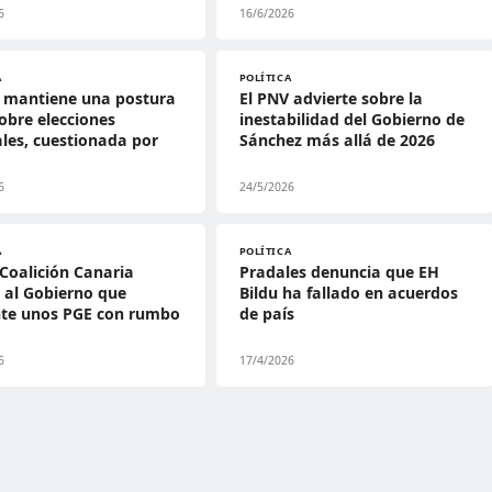
6
16/6/2026
A
POLÍTICA
V mantiene una postura
El PNV advierte sobre la
obre elecciones
inestabilidad del Gobierno de
les, cuestionada por
Sánchez más allá de 2026
r
6
24/5/2026
A
POLÍTICA
Coalición Canaria
Pradales denuncia que EH
 al Gobierno que
Bildu ha fallado en acuerdos
nte unos PGE con rumbo
de país
6
17/4/2026