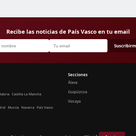
Recibe las noticias de País Vasco en tu email
Suscribir
Secciones
Álava
Guipúzcoa
tabria
Castilla La-Mancha
Vizcaya
rid
Murcia
Navarra
País Vasco