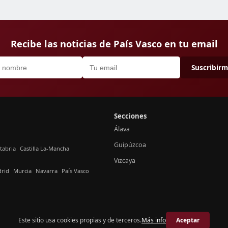
Recibe las noticias de País Vasco en tu email
Suscribir
Secciones
Álava
Guipúzcoa
tabria
Castilla La-Mancha
Vizcaya
rid
Murcia
Navarra
País Vasco
Este sitio usa cookies propias y de terceros.
Más info
Aceptar
© 2026 Crónica País Vasco