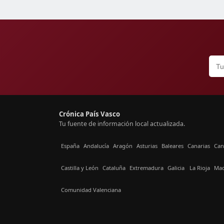
Crónica País Vasco
Tu fuente de información local actualizada.
España
Andalucía
Aragón
Asturias
Baleares
Canarias
Can
Castilla y León
Cataluña
Extremadura
Galicia
La Rioja
Mad
Comunidad Valenciana