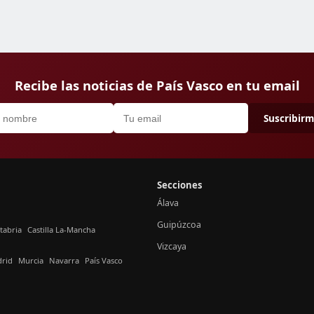
Recibe las noticias de País Vasco en tu email
Suscribir
Secciones
Álava
Guipúzcoa
tabria
Castilla La-Mancha
Vizcaya
rid
Murcia
Navarra
País Vasco