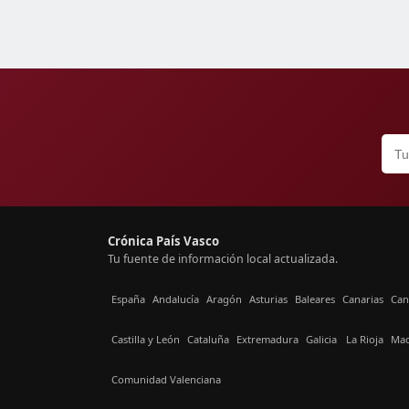
Crónica País Vasco
Tu fuente de información local actualizada.
España
Andalucía
Aragón
Asturias
Baleares
Canarias
Can
Castilla y León
Cataluña
Extremadura
Galicia
La Rioja
Mad
Comunidad Valenciana