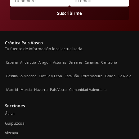
Suscribirme
Crónica País Vasco
Tu fuente de información local actualizada.
España
Andalucía
Aragón
Asturias
Baleares
Canarias
Cantabria
Castilla La-Mancha
Castilla y León
Cataluña
Extremadura
Galicia
La Rioja
Madrid
Murcia
Navarra
País Vasco
Comunidad Valenciana
Secciones
Álava
Guipúzcoa
Vizcaya