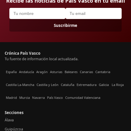
Recibe las noticias de País Vasco en tu email
Suscribirme
Crónica País Vasco
Tu fuente de información local actualizada.
España
Andalucía
Aragón
Asturias
Baleares
Canarias
Cantabria
Castilla La-Mancha
Castilla y León
Cataluña
Extremadura
Galicia
La Rioja
Madrid
Murcia
Navarra
País Vasco
Comunidad Valenciana
Secciones
Álava
Guipúzcoa