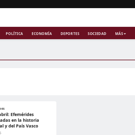
POLÍTICA
ECONOMÍA
DEPORTES
SOCIEDAD
MÁS
DES
abril: Efemérides
adas en la historia
l y del País Vasco
6