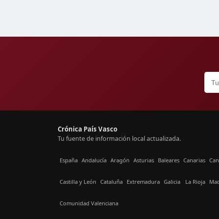
Crónica País Vasco
Tu fuente de información local actualizada.
España
Andalucía
Aragón
Asturias
Baleares
Canarias
Can
Castilla y León
Cataluña
Extremadura
Galicia
La Rioja
Mad
Comunidad Valenciana