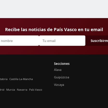
Recibe las noticias de País Vasco en tu email
Suscribir
Secciones
Álava
Guipúzcoa
tabria
Castilla La-Mancha
Vizcaya
rid
Murcia
Navarra
País Vasco