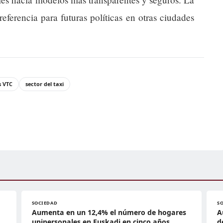
eferencia para futuras políticas en otras ciudades
s VTC
sector del taxi
SOCIEDAD
S
Aumenta en un 12,4% el número de hogares
A
unipersonales en Euskadi en cinco años
d