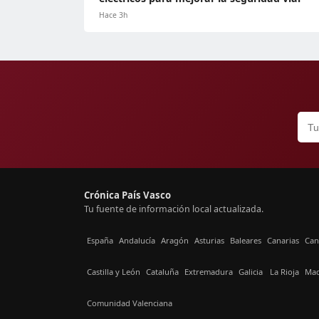
Hace 3h
Crónica País Vasco
Tu fuente de información local actualizada.
España
Andalucía
Aragón
Asturias
Baleares
Canarias
Can
Castilla y León
Cataluña
Extremadura
Galicia
La Rioja
Mad
Comunidad Valenciana