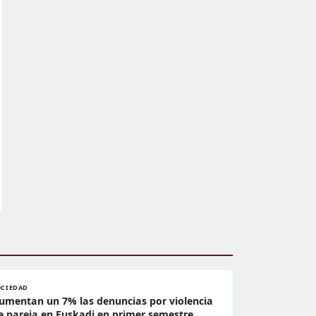
OCIEDAD
umentan un 7% las denuncias por violencia
e pareja en Euskadi en primer semestre