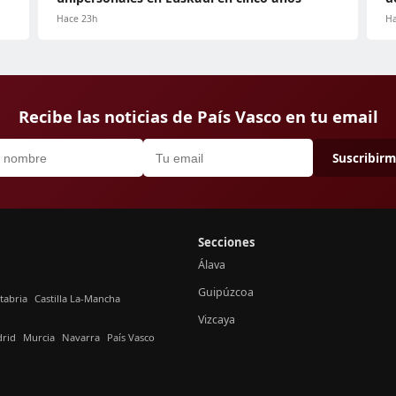
Hace 23h
Ha
Recibe las noticias de País Vasco en tu email
Suscribir
Secciones
Álava
Guipúzcoa
tabria
Castilla La-Mancha
Vizcaya
rid
Murcia
Navarra
País Vasco