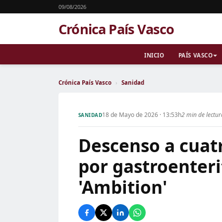
09/08/2026
Crónica País Vasco
INICIO
PAÍS VASCO
Crónica País Vasco
›
Sanidad
18 de Mayo de 2026 · 13:53h
2 min de lectu
SANIDAD
Descenso a cuatr
por gastroenteri
'Ambition'