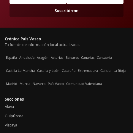
Suscribirme
Crónica País Vasco
Tu fuente de información local actualizada.
España
Andalucía
Aragón
Asturias
Baleares
Canarias
Cantabria
Castilla La-Mancha
Castilla y León
Cataluña
Extremadura
Galicia
La Rioja
Madrid
Murcia
Navarra
País Vasco
Comunidad Valenciana
Secciones
Álava
Guipúzcoa
Vizcaya