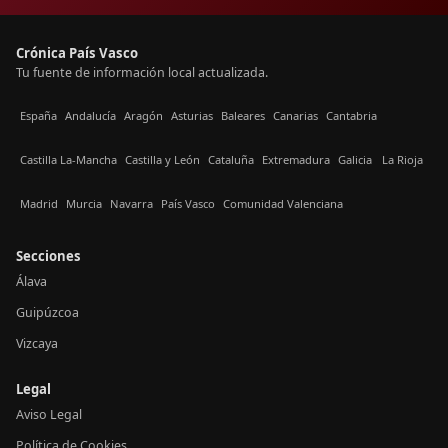
Crónica País Vasco
Tu fuente de información local actualizada.
España
Andalucía
Aragón
Asturias
Baleares
Canarias
Cantabria
Castilla La-Mancha
Castilla y León
Cataluña
Extremadura
Galicia
La Rioja
Madrid
Murcia
Navarra
País Vasco
Comunidad Valenciana
Secciones
Álava
Guipúzcoa
Vizcaya
Legal
Aviso Legal
Política de Cookies