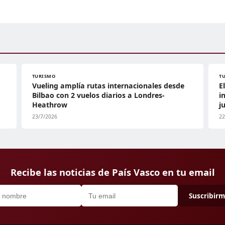
TURISMO
T
o
Vueling amplía rutas internacionales desde
E
Bilbao con 2 vuelos diarios a Londres-
i
Heathrow
j
23/7/2026
22
Recibe las noticias de País Vasco en tu email
Suscribir