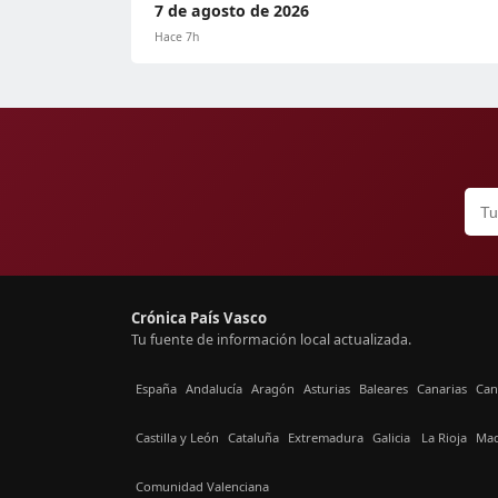
7 de agosto de 2026
Hace 7h
Crónica País Vasco
Tu fuente de información local actualizada.
España
Andalucía
Aragón
Asturias
Baleares
Canarias
Can
Castilla y León
Cataluña
Extremadura
Galicia
La Rioja
Mad
Comunidad Valenciana