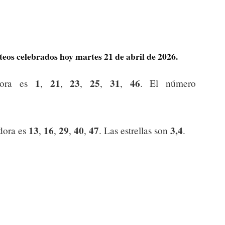
rteos celebrados hoy martes 21 de abril de 2026.
1
21
23
25
31
46
dora es
,
,
,
,
,
. El número
13
16
29
40
47
3,4
dora es
,
,
,
,
. Las estrellas son
.