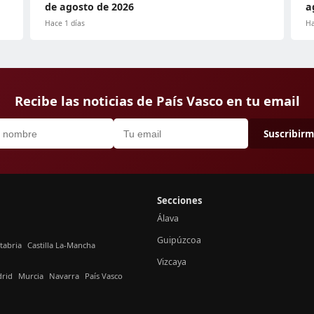
de agosto de 2026
a
Hace 1 días
Ha
Recibe las noticias de País Vasco en tu email
Suscribir
Secciones
Álava
Guipúzcoa
tabria
Castilla La-Mancha
Vizcaya
rid
Murcia
Navarra
País Vasco