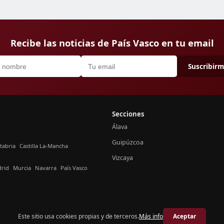
Recibe las noticias de País Vasco en tu email
Suscribir
Secciones
Álava
Guipúzcoa
tabria
Castilla La-Mancha
Vizcaya
rid
Murcia
Navarra
País Vasco
Este sitio usa cookies propias y de terceros.
Más info
Aceptar
© 2026 Crónica País Vasco