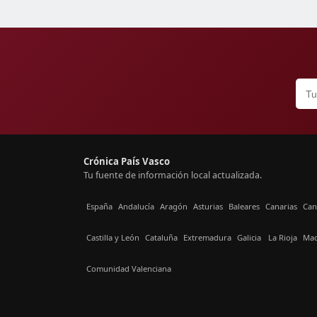
Crónica País Vasco
Tu fuente de información local actualizada.
España
Andalucía
Aragón
Asturias
Baleares
Canarias
Can
Castilla y León
Cataluña
Extremadura
Galicia
La Rioja
Mad
Comunidad Valenciana