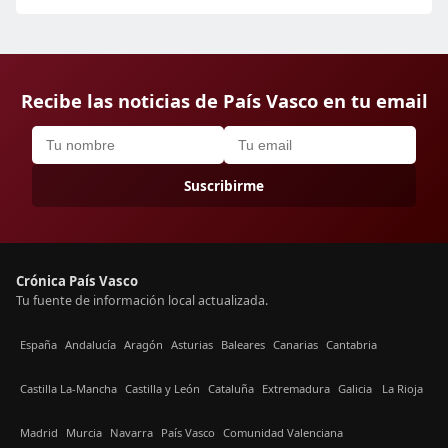
Recibe las noticias de País Vasco en tu email
Suscribirme
Crónica País Vasco
Tu fuente de información local actualizada.
España
Andalucía
Aragón
Asturias
Baleares
Canarias
Cantabria
Castilla La-Mancha
Castilla y León
Cataluña
Extremadura
Galicia
La Rioja
Madrid
Murcia
Navarra
País Vasco
Comunidad Valenciana