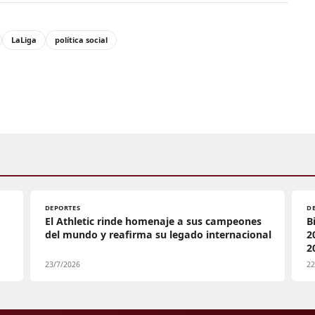
LaLiga
política social
DEPORTES
D
El Athletic rinde homenaje a sus campeones
B
del mundo y reafirma su legado internacional
2
2
23/7/2026
22