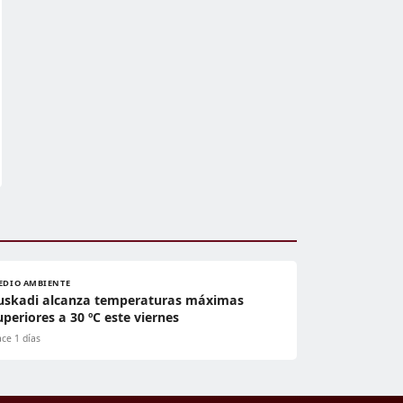
EDIO AMBIENTE
uskadi alcanza temperaturas máximas
uperiores a 30 ºC este viernes
ce 1 días