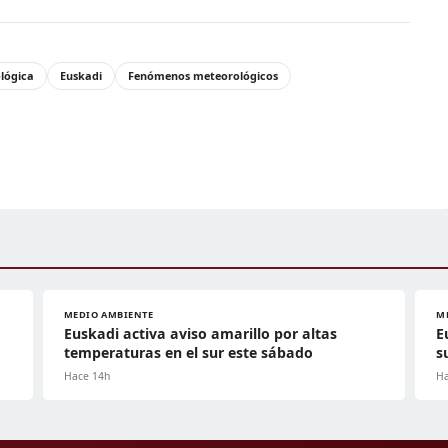
lógica
Euskadi
Fenómenos meteorológicos
MEDIO AMBIENTE
M
Euskadi activa aviso amarillo por altas
E
temperaturas en el sur este sábado
s
Hace 14h
Ha