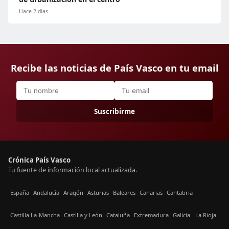
Hace 2 días
Recibe las noticias de País Vasco en tu email
Suscribirme
Crónica País Vasco
Tu fuente de información local actualizada.
España
Andalucía
Aragón
Asturias
Baleares
Canarias
Cantabria
Castilla La-Mancha
Castilla y León
Cataluña
Extremadura
Galicia
La Rioja