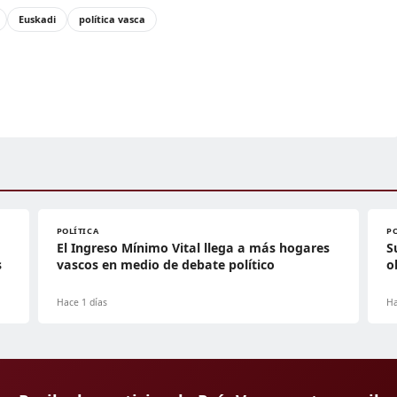
Euskadi
política vasca
POLÍTICA
P
El Ingreso Mínimo Vital llega a más hogares
S
s
vascos en medio de debate político
o
Hace 1 días
Ha