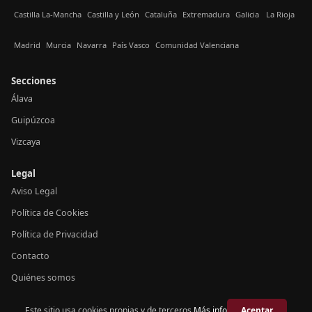
Castilla La-Mancha
Castilla y León
Cataluña
Extremadura
Galicia
La Rioja
Madrid
Murcia
Navarra
País Vasco
Comunidad Valenciana
Secciones
Álava
Guipúzcoa
Vizcaya
Legal
Aviso Legal
Política de Cookies
Política de Privacidad
Contacto
Quiénes somos
Este sitio usa cookies propias y de terceros.
Más info
Aceptar