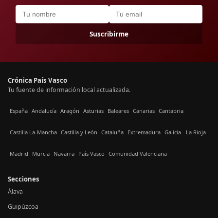
Suscribirme
Crónica País Vasco
Tu fuente de información local actualizada.
España
Andalucía
Aragón
Asturias
Baleares
Canarias
Cantabria
Castilla La-Mancha
Castilla y León
Cataluña
Extremadura
Galicia
La Rioja
Madrid
Murcia
Navarra
País Vasco
Comunidad Valenciana
Secciones
Álava
Guipúzcoa